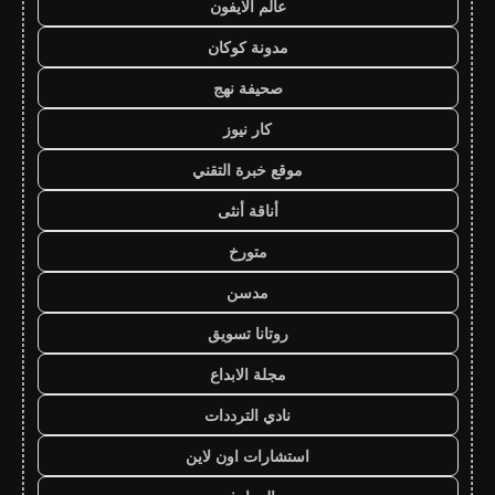
عالم الايفون
مدونة كوكان
صحيفة نهج
كار نيوز
موقع خبرة التقني
أناقة أنثى
متورخ
مدسن
روتانا تسويق
مجلة الابداع
نادي الترددات
استشارات اون لاين