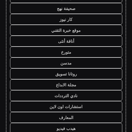
صحيفة نهج
كار نيوز
موقع خبرة التقني
أناقة أنثى
متورخ
مدسن
روتانا تسويق
مجلة الابداع
نادي الترددات
استشارات اون لاين
المعارف
هيدب فيديو