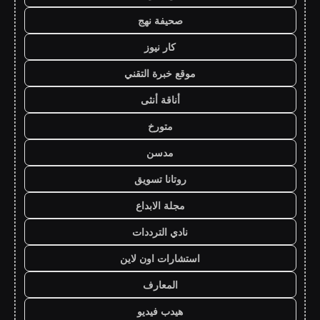
صحيفة نهج
كار نيوز
موقع خبرة التقني
أناقة أنثى
متورخ
مدسن
روتانا تسويق
مجلة الابداع
نادي الترددات
استشارات اون لاين
المعارف
هيدب فيديو