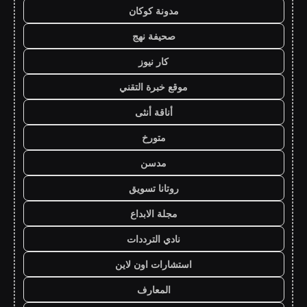
مدونة كوكان
صحيفة نهج
كار نيوز
موقع خبرة التقني
أناقة أنثى
متورخ
مدسن
روتانا تسويق
مجلة الابداع
نادي الترددات
استشارات اون لاين
المعارف