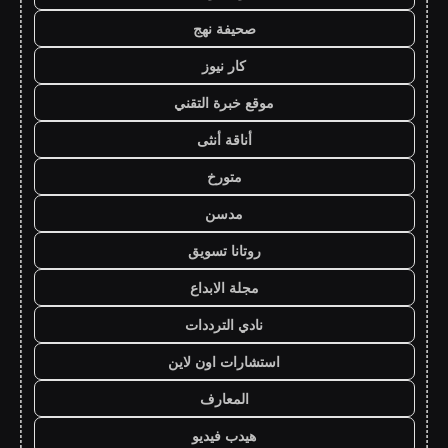
صحيفة نهج
كار نيوز
موقع خبرة التقني
أناقة أنثى
متورخ
مدسن
روتانا تسويق
مجلة الابداع
نادي الترددات
استشارات اون لاين
المعارف
هيدب فيديو