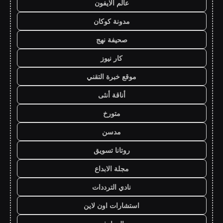
عالم الايفون
مدونة كوكان
صحيفة نهج
كار نيوز
موقع خبرة التقني
أناقة أنثى
متورخ
مدسن
روتانا تسويق
مجلة الابداع
نادي الترددات
استشارات اون لاين