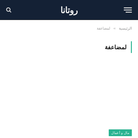
روتانا
الرئيسية
لمضاعفة
»
لمضاعفة
مال و أعمال