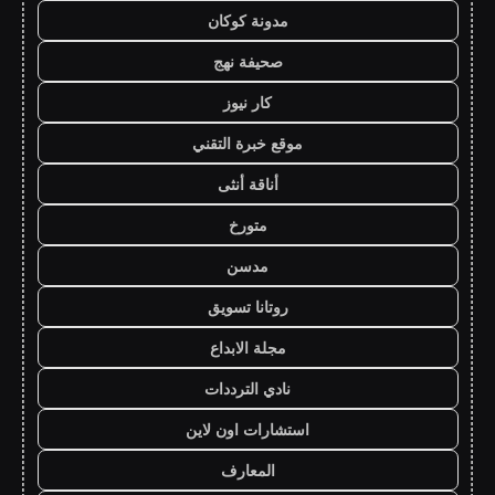
مدونة كوكان
صحيفة نهج
كار نيوز
موقع خبرة التقني
أناقة أنثى
متورخ
مدسن
روتانا تسويق
مجلة الابداع
نادي الترددات
استشارات اون لاين
المعارف