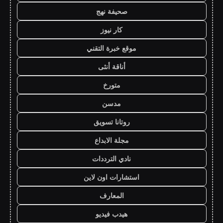
صحيفة نهج
كار نيوز
موقع خبرة التقني
أناقة أنثى
متورخ
مدسن
روتانا تسويق
مجلة الابداع
نادي الترددات
استشارات اون لاين
المعارف
هيدب فيديو