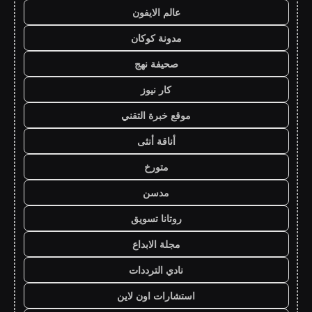
عالم الايفون
مدونة كوكان
صحيفة نهج
كار نيوز
موقع خبرة التقني
أناقة أنثى
متورخ
مدسن
روتانا تسويق
مجلة الابداع
نادي الترددات
استشارات اون لاين