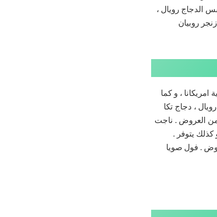
بس الدجاج رويال ،
نجر روبيان
مريكانا ، و كما
يال ، دجاج تكا
ضمن العروض . ناجت
كذلك يتوفر .
وض . فول صويا