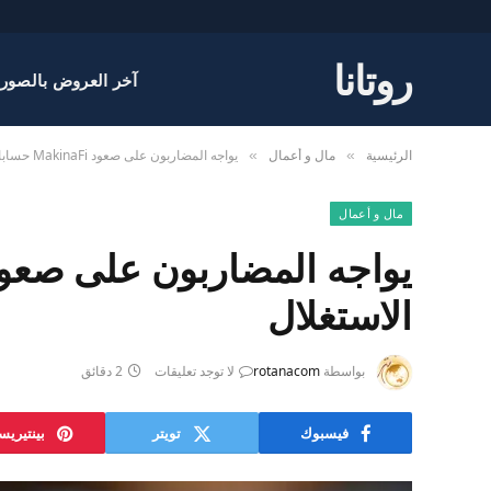
روتانا
آخر العروض بالصور
الرئيسية
مال و أعمال
يواجه المضاربون على صعود MakinaFi حسابات أمنية مع اختفاء 1,299 ETH في الاستغلال
»
»
مال و أعمال
الاستغلال
بواسطة
rotanacom
لا توجد تعليقات
2 دقائق
فيسبوك
تويتر
بينتيري