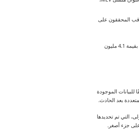
يث يراقب المحققون على
تعرضت منصة التمويل اللامركزي MakinaFi لاختراق أمني أدى إلى خسارة 1,299 ETH، بقيمة 4.1 مليون
ا للبيانات الموجودة
blockchain. تحتوي المحفظة الأولى، التي تم تحديدها
0xbed، على غالبية الأصول، بينما يحتوي العنوان الثاني، 0xE573…f905، على جزء أصغر.