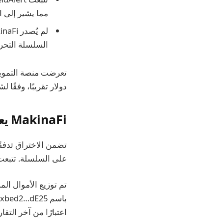
مما يشير إلى ا
السلسلة التحرك
دولار تقريبًا، وفقًا لشركة أمان eldAlert
MakinaFi يعاني من الاستغلال
تضمن الاختراق تدفقًا
على السلسلة. تتبعت PeckShieldAlert حركة الأصول المسروقة عبر محافظ إيثريوم المتعددة بعد 
اعتبارًا من آخر التقا