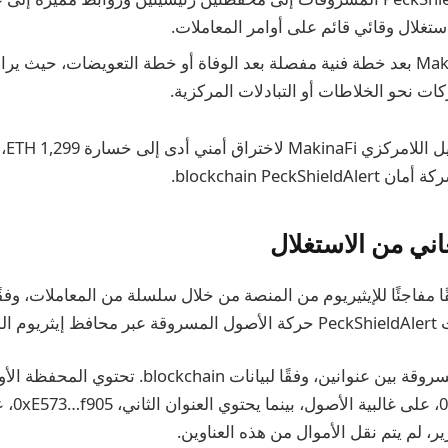
ستغلال وقائي قائم على أوامر المعاملات.
لم يُصدر MakinaFi بعد خطة فنية مفصلة بعد الوفاة أو خطة التعويضات، ح
ات نحو الخلاطات أو التبادلات المركزية.
blockchain PeckShi.
 مفاجئًا للإيثيريوم من المنصة من خلال سلسلة من المعاملات، وفقً
الحادث.
تم توزيع الأموال المسروقة بين عنوانين، وفقًا لبيانات 
باسم 2…dE25
رير، لم يتم نقل الأموال من هذه العناوين.