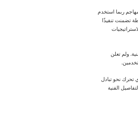
MEV Bu…)، مما يشير إلى أن المهاجم ربما استخدم
PeckShieldAl إلى أن بعض الأنشطة تضمنت تنفيذًا
لاستراتيجيات
أمنية. ولم تعلن
تخدمين.
ي تحرك نحو تبادل
تفاصيل الفنية