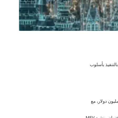
ي انتهاك مرتبط بالتنفيذ بأسلوب
MakinaF من اختراق أدى إلى استنزاف 1,299 ETH، بقيمة تبلغ حوالي 4.1 مليون دولار، مع
تتبعت PeckShieldAlert المسروقات إلى محفظتين رئيسيتين وروابط مميزة إلى عنوان منشئ MEV،