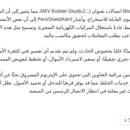
حدد محللو Blockchain اتصالات بعنوان ilder (0xa6c2
تكتيكات القيمة القصوى القابلة للاستخراج. وأشار ert
رتبط عادةً باستغلال المركبات الكهربائية الصغيرة. وتسمح مثل هذه ا
لاعب بطلب المعاملات لتحقيق مكاسب مالية.
 تصدر MakinaFi بيانًا عامًا بخصوص الحادث، ولم يتم تقديم أي تفسير فني للثغرة ال
 تجري تحقيقًا، أو تسعى لاسترداد الأموال، أو تخطط لتعويض المس
ن مراقبة العناوين التي تحتوي على الإيثريوم المسروق بحثًا عن أ
خدمات الخلط، مما قد يوفر فرصًا للتدخل أو تجميد الأصول. تظل ال
ك غير معلنة في انتظار الاتصال الرسمي من المنصة.
X