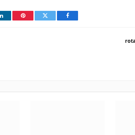
فيسبوك
تويتر
بينتيريست
ل
rot