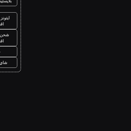
بلايست
ايتونز
اق
شحن ي
اق
ح
شاي 