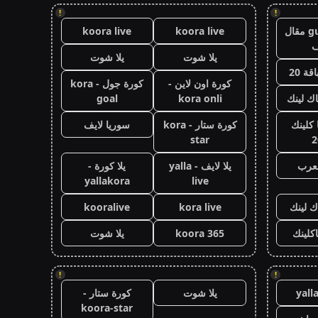
!
!
guest post مقال
koora live
koora live
يلا شوت
يلا شوت
قة 20
كورة اون لاين -
كورة جول - kora
اك لينك
kora onli
goal
كلينك
كورة ستار - kora
سوريا لايف
star
2
لعرب
يلا لايف - yalla
يلا كورة -
yallakora
live
ك لينك
kora live
kooralive
اكلينك
koora 365
يلا شوت
!
!
yall
يلا شوت
كورة ستار -
koora-star