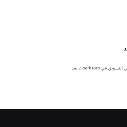
د
في الجزء الأول من هذه المحادثة مع أماندا ناتيفيداد، نائب رئيس التسويق في SparkToro، لقد