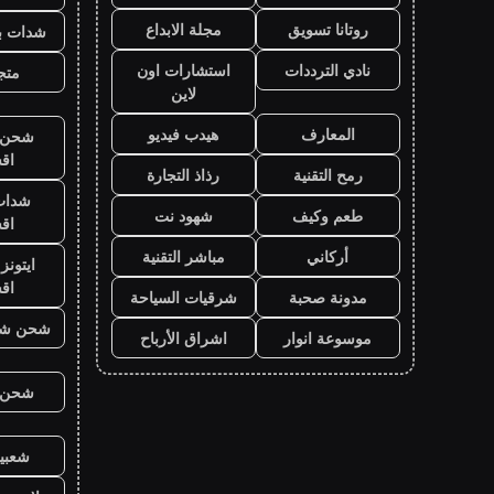
روتانا تسويق
مجلة الابداع
شدات بب
نادي الترددات
استشارات اون
متجر
لاين
المعارف
هيدب فيديو
شحن ي
اق
رمح التقنية
رذاذ التجارة
شدات
طعم وكيف
شهود نت
اق
أركاني
مباشر التقنية
ايتون
اق
مدونة صحبة
شرقيات السياحة
شحن شد
موسوعة انوار
اشراق الأرباح
شحن ي
شعبية