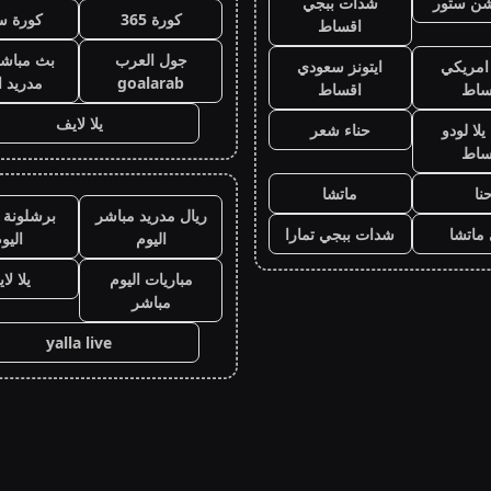
يشن ستور
شدات ببجي
كورة 365
كورة س
اقساط
جول العرب
بث مباشر
 امريكي
ايتونز سعودي
goalarab
مدريد ا
ساط
اقساط
يلا لايف
لا لودو
حناء شعر
ساط
نا
ماتشا
ريال مدريد مباشر
برشلونة 
ماتشا
شدات ببجي تمارا
اليوم
اليو
مباريات اليوم
يلا لا
مباشر
yalla live