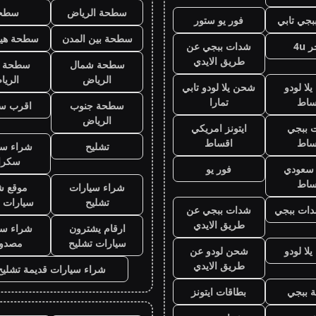
سطحة الرياض
سطح
جي تابي
فور يو ستور
سطحة بين المدن
سطحة هيد
 4u
شدات ببجي عن
طريق الايدي
سطحة شمال
سطحة 
الرياض
الري
لا لودو
شحن يلا لودو تابي
ساط
تمارا
سطحة جنوب
اقرب س
الرياض
 ببجي
ايتونز امريكي
ساط
اقساط
تشليح
شراء سي
سكرا
ز سعودي
فور يو
ساط
شراء سيارات
موقع ش
تشليح
سيارات 
ات ببجي
شدات ببجي عن
طريق الايدي
ارقام يشترون
شراء سي
سيارات تشليح
مصدو
لا لودو
شحن لودو عن
طريق الايدي
شراء سيارات قديمة تشليح
 ببجي
بطاقات ايتونز