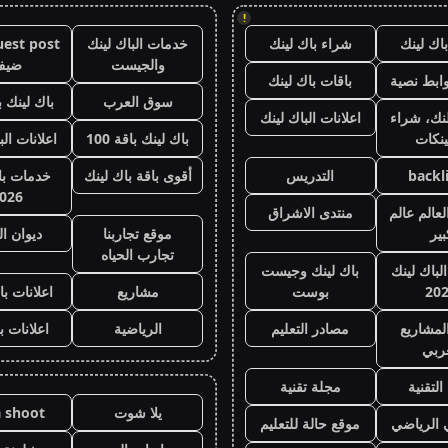
!
اك لينك
شراء باك لينك
خدمات الباك لينك
والجيست
ضيف
ابط نصية
باقات باك لينك
سوق العرب
باك لينك با
نك، شراء
اعلانات الباك لينك
ينكات
باك لينك باقة 100
اعلانات الب
backl
التدريس
أقوى باقة باك لينك
خدمات با 
026
عالم عالم
منتدى الاشراق
بير
موقع تجاربنا
ديوان ا
تجارب الحياه
الباك لينك
باك لينك وجيست
20
بوست
مشاريع
اعلانات با
لمشاريع
مصادر التعليم
الرياضية
اعلانات ب
عربي
التقنية
مجلة تقنية
يلا شوت
a shoot
ي الرياضي
موقع حالة للتعليم