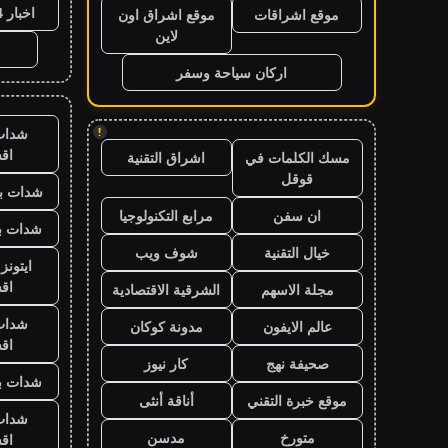
اخبار 24 ساعة
موقع اشراقات
موقع اشراق اون
لاين
اركان سياحة وسفر
شدات
!
اق
مسك الكلمات في
اشراق التقنية
قوقل
شدات بب
ان سفن
مرابع التكنولوجيا
شدات بب
خيال التقنية
شوف ويب
ايتون
اق
مجلة الاسهم
الشرقية الاقتصادية
شدات
عالم الايفون
مدونة كوكان
اق
صحيفة نهج
كار نيوز
شدات بب
موقع خبرة التقني
أناقة أنثى
شدات
متورخ
مدسن
اق