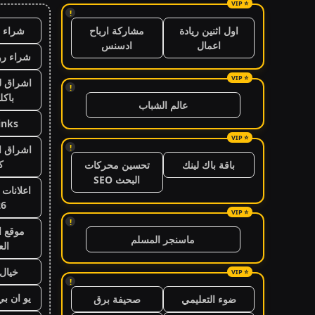
!
شراء ب
اول اثنين ريادة
مشاركة ارباح
اعمال
ادسنس
شراء رو
اشراق ل
!
باكل
عالم الشباب
inks
!
اشراق ال
ك
باقة باك لينك
تحسين محركات
البحث SEO
اعلانات 
26
!
موقع ا
ماسنجر المسلم
ال
خيال 
!
يو ان ب
ضوء التعليمي
صحيفة برق