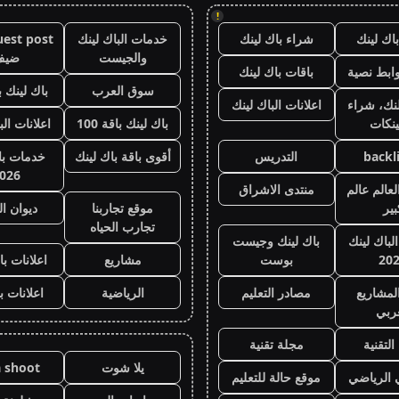
!
اك لينك
شراء باك لينك
خدمات الباك لينك
والجيست
ضيف
ابط نصية
باقات باك لينك
سوق العرب
باك لينك با
نك، شراء
اعلانات الباك لينك
ينكات
باك لينك باقة 100
اعلانات الب
backl
التدريس
أقوى باقة باك لينك
خدمات با 
026
عالم عالم
منتدى الاشراق
بير
موقع تجاربنا
ديوان ا
تجارب الحياه
الباك لينك
باك لينك وجيست
20
بوست
مشاريع
اعلانات با
لمشاريع
مصادر التعليم
الرياضية
اعلانات ب
عربي
التقنية
مجلة تقنية
يلا شوت
a shoot
ي الرياضي
موقع حالة للتعليم