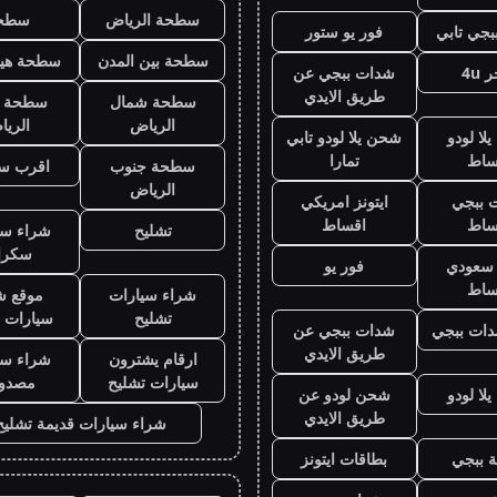
سطحة الرياض
سطح
جي تابي
فور يو ستور
سطحة بين المدن
سطحة هيد
 4u
شدات ببجي عن
طريق الايدي
سطحة شمال
سطحة 
الرياض
الري
لا لودو
شحن يلا لودو تابي
ساط
تمارا
سطحة جنوب
اقرب س
الرياض
 ببجي
ايتونز امريكي
ساط
اقساط
تشليح
شراء سي
سكرا
ز سعودي
فور يو
ساط
شراء سيارات
موقع ش
تشليح
سيارات 
ات ببجي
شدات ببجي عن
طريق الايدي
ارقام يشترون
شراء سي
سيارات تشليح
مصدو
لا لودو
شحن لودو عن
طريق الايدي
شراء سيارات قديمة تشليح
 ببجي
بطاقات ايتونز