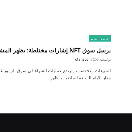
مال و أعمال
يرسل سوق NFT إشارات مختلطة: يظهر المشترون ، لكن …
بواسطة
0
rotanacom
مدار الأيام السبعة الماضية ، أظهر…