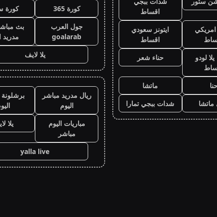
يشن ستور
شدات ببجي
كورة 365
كورة س
اقساط
جول العرب
بث مباشر
 امريكي
ايتونز سعودي
goalarab
مدريد ا
ساط
اقساط
يلا لايف
لا لودو
حناء شعر
ساط
نا
ماتشا
ريال مدريد مباشر
برشلونة 
ماتشا
شدات ببجي تمارا
اليوم
اليو
مباريات اليوم
يلا لا
مباشر
yalla live