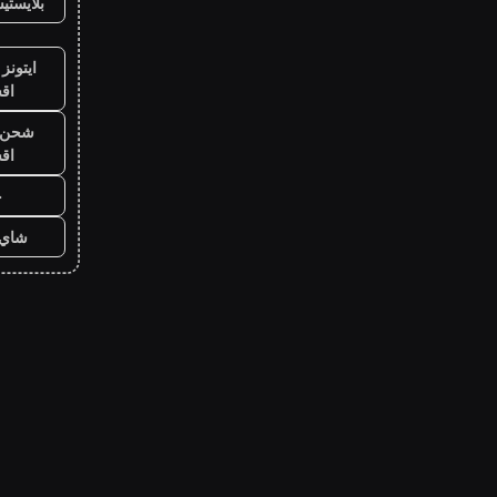
بلايست
ايتونز
اق
شحن ي
اق
ح
شاي 