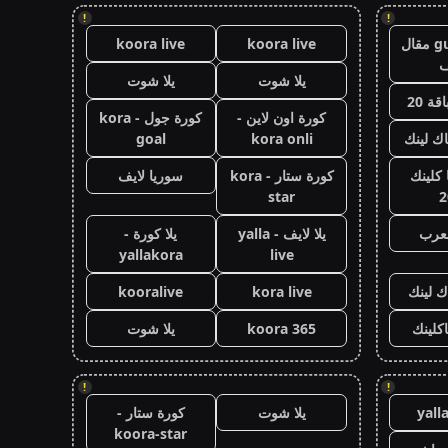
!
!
guest post مقال
koora live
koora live
يلا شوت
يلا شوت
قة 20
كورة اون لاين -
كورة جول - kora
اك لينك
kora onli
goal
كلينك
كورة ستار - kora
سوريا لايف
star
2
لعرب
يلا لايف - yalla
يلا كورة -
yallakora
live
ك لينك
kora live
kooralive
اكلينك
koora 365
يلا شوت
!
!
yall
يلا شوت
كورة ستار -
koora-star