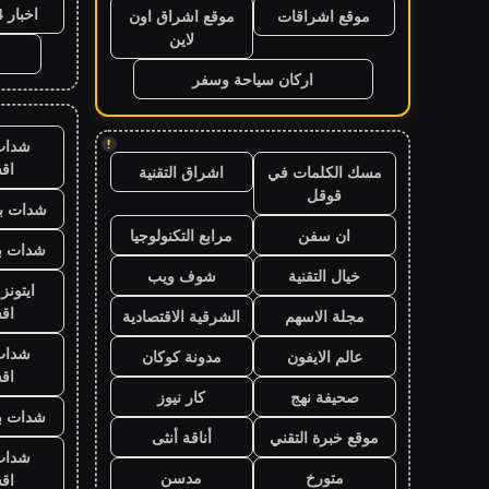
اخبار 24 ساعة
موقع اشراقات
موقع اشراق اون
لاين
اركان سياحة وسفر
شدات
!
اق
مسك الكلمات في
اشراق التقنية
قوقل
شدات بب
ان سفن
مرابع التكنولوجيا
شدات بب
خيال التقنية
شوف ويب
ايتون
اق
مجلة الاسهم
الشرقية الاقتصادية
شدات
عالم الايفون
مدونة كوكان
اق
صحيفة نهج
كار نيوز
شدات بب
موقع خبرة التقني
أناقة أنثى
شدات
متورخ
مدسن
اق