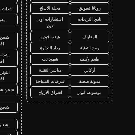
روتانا تسويق
مجلة الابداع
شدات بب
نادي الترددات
استشارات اون
متجر
لاين
المعارف
هيدب فيديو
شحن ي
اق
رمح التقنية
رذاذ التجارة
شدات
طعم وكيف
شهود نت
اق
أركاني
مباشر التقنية
ايتون
اق
مدونة صحبة
شرقيات السياحة
شحن شد
موسوعة انوار
اشراق الأرباح
شحن ي
شعبية