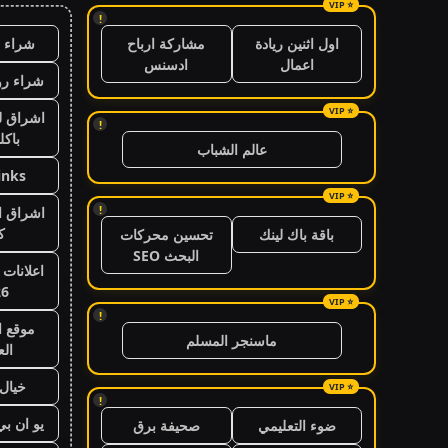
!
شراء ب
اول اثنين ريادة
مشاركة ارباح
اعمال
ادسنس
شراء رو
اشراق ل
!
باكل
عالم الشباب
inks
!
اشراق ال
ك
باقة باك لينك
تحسين محركات
البحث SEO
اعلانات 
26
!
موقع ا
ماسنجر المسلم
ال
خيال 
!
يو ان ب
ضوء التعليمي
صحيفة برق