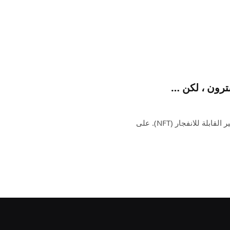
المبيعات منخفضة ، وترتفع عمليات الشراء في سوق الرموز غير القابلة للانفجار (NFT). على