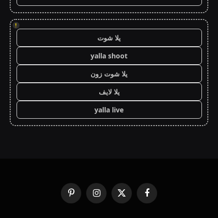
!
يلا شوت
yalla shoot
يلا شوت زون
يلا لايف
yalla live
فيسبوك
X
الانستغرام
بينتيريست
(Twitter)