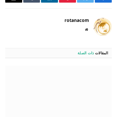
فيسبوك
تويتر
بينتيريست
لينكدإن
Tumblr
البريد
الإلكترو
rotanacom
موقع
الويب
المقالات
ذات الصلة