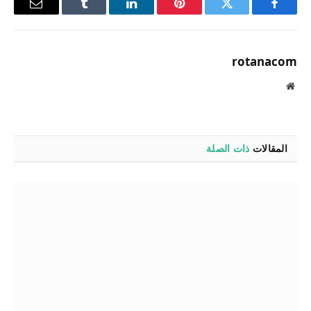
فيسبوك
تويتر
بينتيريست
لينكدإن
Tumblr
البريد
الإلكترو
rotanacom
موقع
الويب
المقالات
ذات الصلة