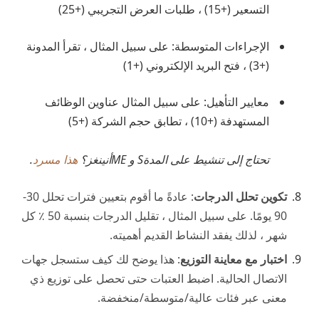
التسعير (+15) ، طلبات العرض التجريبي (+25)
الإجراءات المتوسطة: على سبيل المثال ، تقرأ المدونة
(+3) ، فتح البريد الإلكتروني (+1)
معايير التأهيل: على سبيل المثال عناوين الوظائف
المستهدفة (+10) ، تطابق حجم الشركة (+5)
تحتاج إلى تنشيط على المدة
S و ME
أنينغز؟
هذا مسرد
.
تكوين تحلل الدرجات
: عادةً ما أقوم بتعيين فترات تحلل 30-
90 يومًا. على سبيل المثال ، تقليل الدرجات بنسبة 50 ٪ كل
شهر ، لذلك يفقد النشاط القديم أهميته.
اختبار مع معاينة التوزيع
: هذا يوضح لك كيف ستسجل جهات
الاتصال الحالية. اضبط العتبات حتى تحصل على توزيع ذي
معنى عبر فئات عالية/متوسطة/منخفضة.