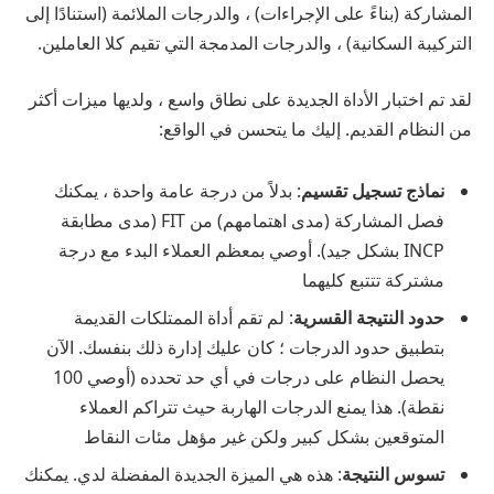
المشاركة (بناءً على الإجراءات) ، والدرجات الملائمة (استنادًا إلى
التركيبة السكانية) ، والدرجات المدمجة التي تقيم كلا العاملين.
لقد تم اختبار الأداة الجديدة على نطاق واسع ، ولديها ميزات أكثر
من النظام القديم. إليك ما يتحسن في الواقع:
نماذج تسجيل تقسيم
: بدلاً من درجة عامة واحدة ، يمكنك
فصل المشاركة (مدى اهتمامهم) من FIT (مدى مطابقة
INCP بشكل جيد). أوصي بمعظم العملاء البدء مع درجة
مشتركة تتتبع كليهما
حدود النتيجة القسرية
: لم تقم أداة الممتلكات القديمة
بتطبيق حدود الدرجات ؛ كان عليك إدارة ذلك بنفسك. الآن
يحصل النظام على درجات في أي حد تحدده (أوصي 100
نقطة). هذا يمنع الدرجات الهاربة حيث تتراكم العملاء
المتوقعين بشكل كبير ولكن غير مؤهل مئات النقاط
تسوس النتيجة
: هذه هي الميزة الجديدة المفضلة لدي. يمكنك