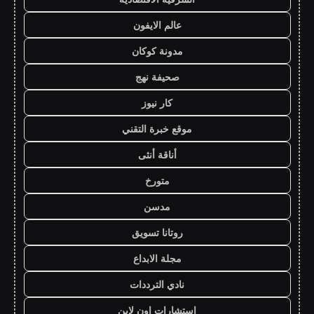
عالم الايفون
مدونة كوكان
صحيفة نهج
كار نيوز
موقع خبرة التقني
أناقة أنثى
متورخ
مدسن
روتانا تسويق
مجلة الابداع
نادي الترددات
استشارات اون لاين