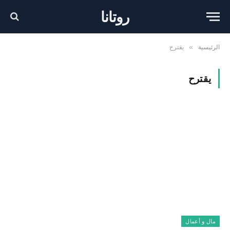
روتانا
الرئيسية
يقترح
»
يقترح
مال و أعمال